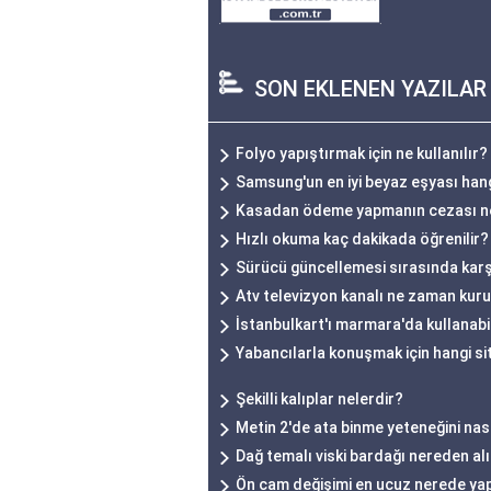
SON EKLENEN YAZILAR
Folyo yapıştırmak için ne kullanılır?
Samsung'un en iyi beyaz eşyası han
Kasadan ödeme yapmanın cezası n
Hızlı okuma kaç dakikada öğrenilir?
Sürücü güncellemesi sırasında karşı
Atv televizyon kanalı ne zaman kur
İstanbulkart'ı marmara'da kullanabi
Yabancılarla konuşmak için hangi si
Şekilli kalıplar nelerdir?
Metin 2'de ata binme yeteneğini nas
Dağ temalı viski bardağı nereden alı
Ön cam değişimi en ucuz nerede yap