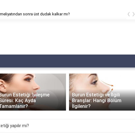
‹
meliyatından sonra üst dudak kalkar mı?
Burun Estetiği İyileşme
Burun Estetiği ve İlgili
Süresi: Kaç Ayda
Branşlar: Hangi Bölüm
Tamamlanır?
İlgilenir?
tiği yapılır mi?