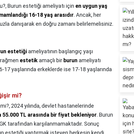
mu?,
Burun estetiği ameliyatı için
en uygun yaş
amamlandığı 16-18 yaş arasıdır
. Ancak, her
nuzla danışarak en doğru zamanı belirlemelisiniz.
un estetiği
ameliyatının başlangıç yaşı
na rağmen
estetik
amaçlı bir
burun
ameliyatı
6-17 yaşlarında erkeklerde ise 17-18 yaşlarında
işir mi?
 mi?,
2024 yılında, devlet hastanelerinde
a 55.000 TL arasında bir fiyat bekleniyor
. Burun
SGK tarafından karşılanmamaktadır. Sonuç
un estetiği yaptırmak isteyen herkesin kendi