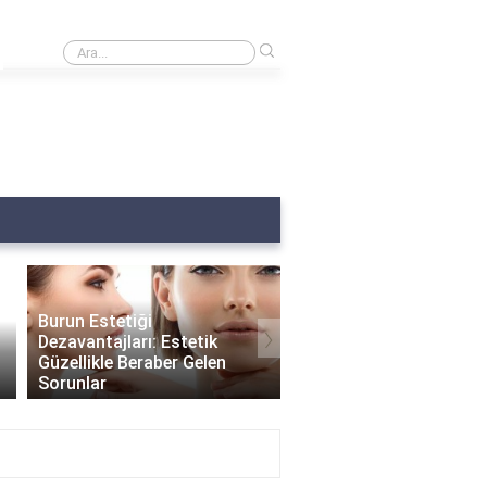
›
Burnumda et var ne yapmalıyım?
Burun Estetiği
›
Dezavantajları: Estetik
Güzellikle Beraber Gelen
Burun Estetiği Sonrası
Sorunlar
Delikleri Ne Zaman Küç