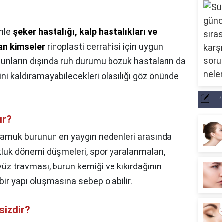
nle
şeker hastalığı, kalp hastalıkları ve
an kimseler
rinoplasti cerrahisi için uygun
Bunların dışında ruh durumu bozuk hastaların da
rini kaldıramayabilecekleri olasılığı göz önünde
P
ır?
amuk burunun en yaygın nedenleri arasında
kluk dönemi düşmeleri, spor yaralanmaları,
 yüz travması, burun kemiği ve kıkırdağının
r yapı oluşmasına sebep olabilir.
sizdir?