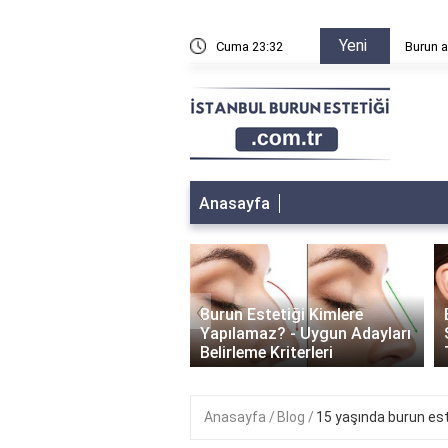
Yeni
n sonra sağa sola yatılır mı?
Cuma 23:32
Burun a
Anasayfa
‹
Burun Estetiği Kimlere
 Estetiği İyileşme
Yapılamaz? - Uygun Adayları
i: Ne Kadar Sürer?
Belirleme Kriterleri
Anasayfa
Blog
15 yaşında burun este