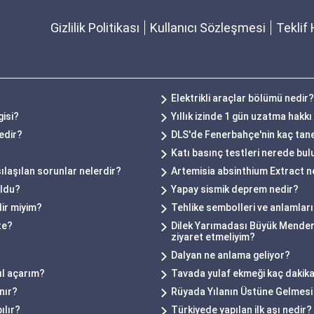
Gizlilik Politikası
Kullanıcı Sözleşmesi
Teklif 
Elektrikli araçlar bölümü nedir?
gisi?
Yıllık izinde 1 gün uzatma hakkı
edir?
DLS'de Fenerbahçe'nin kaç tan
Katı basınç testleri nerede bu
laşılan sorunlar nelerdir?
Artemisia absinthium Extract n
uldu?
Yapay sismik deprem nedir?
lir miyim?
Tehlike sembolleri ve anlamları
te?
Dilek Yarımadası Büyük Mendere
ziyaret etmeliyim?
Dalyan ne anlama geliyor?
ıl açarım?
Tavada yulaf ekmeği kaç dakik
nır?
Rüyada Yılanın Üstüne Gelmesi
ılır?
Türkiyede yapılan ilk aşı nedir?