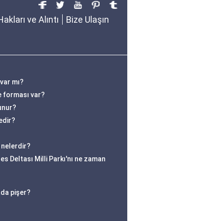
Hakları ve Alıntı
Bize Ulaşın
 var mı?
e forması var?
lunur?
edir?
 nelerdir?
s Deltası Milli Parkı'nı ne zaman
ada pişer?