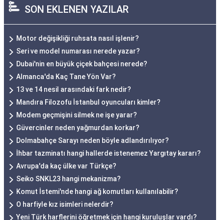
SON EKLENEN YAZILAR
Motor değişikliği ruhsata nasıl işlenir?
Seri ve model numarası nerede yazar?
Dubai'nin en büyük çiçek bahçesi nerede?
Almanca'da Kaç Tane Yön Var?
13 ve 14 nesil arasındaki fark nedir?
Mandıra Filozofu İstanbul oyuncuları kimler?
Modem geçmişini silmek ne işe yarar?
Güvercinler neden yağmurdan korkar?
Dolmabahçe Sarayı neden böyle adlandırılıyor?
İhbar tazminatı hangi hallerde istenemez Yargıtay kararı?
Avrupa'da kaç ülke var Türkçe?
Seiko SNKL23 hangi mekanizma?
Komut İstemi'nde hangi ağ komutları kullanılabilir?
O harfiyle kız isimleri nelerdir?
Yeni Türk harflerini öğretmek için hangi kuruluşlar vardı?