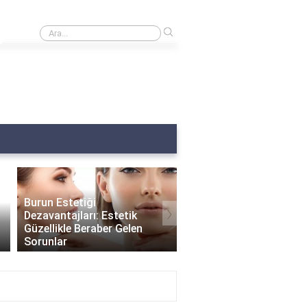
›
Burnumda et var ne yapmalıyım?
Burun Estetiği
›
Dezavantajları: Estetik
Güzellikle Beraber Gelen
Burun Estetiği Sonrası
Sorunlar
Delikleri Ne Zaman Küç