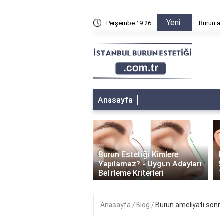
Yeni
n sonra sağa sola yatılır mı?
Perşembe 19:26
Burun a
Anasayfa
‹
Burun Estetiği Kimlere
 Estetiği İyileşme
Yapılamaz? - Uygun Adayları
i: Ne Kadar Sürer?
Belirleme Kriterleri
Anasayfa
Blog
Burun ameliyatı son