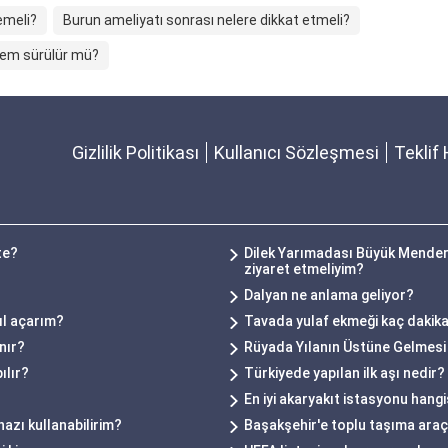
emeli?
Burun ameliyatı sonrası nelere dikkat etmeli?
krem sürülür mü?
Gizlilik Politikası
Kullanıcı Sözleşmesi
Teklif 
te?
Dilek Yarımadası Büyük Mendere
ziyaret etmeliyim?
Dalyan ne anlama geliyor?
ıl açarım?
Tavada yulaf ekmeği kaç dakik
nır?
Rüyada Yılanın Üstüne Gelmesi
ılır?
Türkiyede yapılan ilk aşı nedir?
En iyi akaryakıt istasyonu hangi
hazı kullanabilirim?
Başakşehir'e toplu taşıma araçla