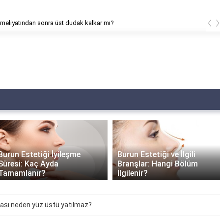
‹
meliyatından sonra üst dudak kalkar mı?
Burun Estetiği İyileşme
Burun Estetiği ve İlgili
Süresi: Kaç Ayda
Branşlar: Hangi Bölüm
Tamamlanır?
İlgilenir?
rası neden yüz üstü yatılmaz?