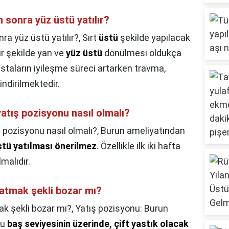
 sonra yüz üstü yatılır?
a yüz üstü yatılır?,
Sırt
üstü
şekilde yapılacak
bir şekilde yan ve
yüz üstü
dönülmesi oldukça
staların iyileşme süreci artarken travma,
ndirilmektedir.
atış pozisyonu nasıl olmalı?
 pozisyonu nasıl olmalı?,
Burun ameliyatından
stü yatılması önerilmez
. Özellikle ilk iki hafta
malıdır.
yatmak şekli bozar mı?
ak şekli bozar mı?,
Yatış pozisyonu: Burun
nu
baş seviyesinin üzerinde, çift yastık olacak