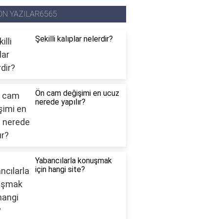
ON YAZILAR6565
Şekilli kalıplar nelerdir?
Ön cam değişimi en ucuz
nerede yapılır?
Yabancılarla konuşmak
için hangi site?