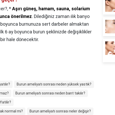
çer?,
*
Aşırı güneş, hamam, sauna, solarium
unca önerilmez
. Dilediğiniz zaman ılık banyo
y boyunca burnunuza sert darbeler almaktan
ilk 6 ay boyunca burun şeklinizde değişiklikler
bir hale dönecektir.
atılır?
Burun ameliyatı sonrası neden yüksek yastık?
ınmaz?
Burun ameliyatı sonrası neden bant takılır?
atilir?
ak normal mi?
Burun ameliyatı sonrası neler değişir?