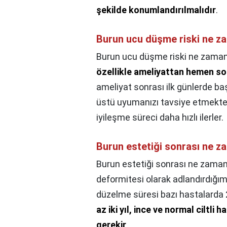
şekilde konumlandırılmalıdır
.
Burun ucu düşme riski ne z
Burun ucu düşme riski ne zama
özellikle ameliyattan hemen so
ameliyat sonrası ilk günlerde baş
üstü uyumanızı tavsiye etmektedi
iyileşme süreci daha hızlı ilerler.
Burun estetiği sonrası ne 
Burun estetiği sonrası ne zama
deformitesi olarak adlandırdığı
düzelme süresi bazı hastalarda 2 
az iki yıl, ince ve normal ciltli 
gerekir
.