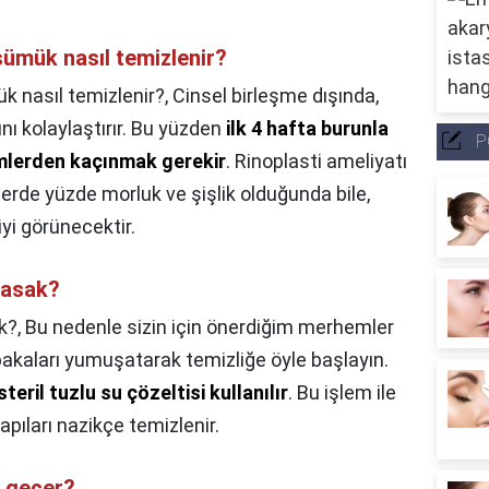
ümük nasıl temizlenir?
 nasıl temizlenir?,
Cinsel birleşme dışında,
 kolaylaştırır. Bu yüzden
ilk 4 hafta burunla
P
mlerden kaçınmak gerekir
. Rinoplasti ameliyatı
lerde yüzde morluk ve şişlik olduğunda bile,
yi görünecektir.
yasak?
k?,
Bu nedenle sizin için önerdiğim merhemler
bakaları yumuşatarak temizliğe öyle başlayın.
steril tuzlu su çözeltisi kullanılır
. Bu işlem ile
pıları nazikçe temizlenir.
n geçer?