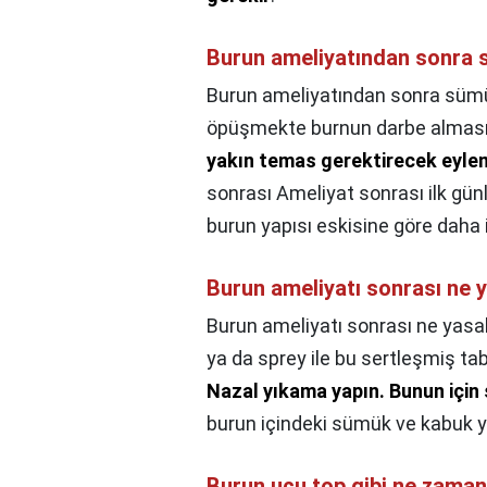
Burun ameliyatından sonra s
Burun ameliyatından sonra sümük
öpüşmekte burnun darbe almasını
yakın temas gerektirecek eyle
sonrası Ameliyat sonrası ilk gün
burun yapısı eskisine göre daha i
Burun ameliyatı sonrası ne 
Burun ameliyatı sonrası ne yasa
ya da sprey ile bu sertleşmiş ta
Nazal yıkama yapın.
Bunun için 
burun içindeki sümük ve kabuk ya
Burun ucu top gibi ne zama