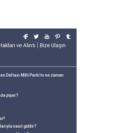
Hakları ve Alıntı
Bize Ulaşın
s Deltası Milli Parkı'nı ne zaman
ada pişer?
si?
rıyla nasıl gidilir?