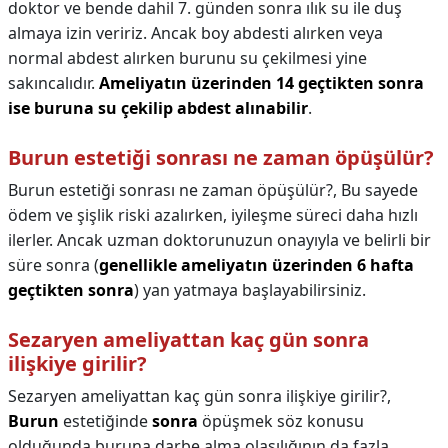
doktor ve bende dahil 7. günden sonra ılık su ile duş
almaya izin veririz. Ancak boy abdesti alırken veya
normal abdest alırken burunu su çekilmesi yine
sakıncalıdır.
Ameliyatın üzerinden 14 geçtikten sonra
ise buruna su çekilip abdest alınabilir
.
Burun estetiği sonrası ne zaman öpüşülür?
Burun estetiği sonrası ne zaman öpüşülür?,
Bu sayede
ödem ve şişlik riski azalırken, iyileşme süreci daha hızlı
ilerler. Ancak uzman doktorunuzun onayıyla ve belirli bir
süre sonra (
genellikle ameliyatın üzerinden 6 hafta
geçtikten sonra
) yan yatmaya başlayabilirsiniz.
Sezaryen ameliyattan kaç gün sonra
ilişkiye girilir?
Sezaryen ameliyattan kaç gün sonra ilişkiye girilir?,
Burun
estetiğinde
sonra
öpüşmek söz konusu
olduğunda buruna darbe alma olasılığının da fazla