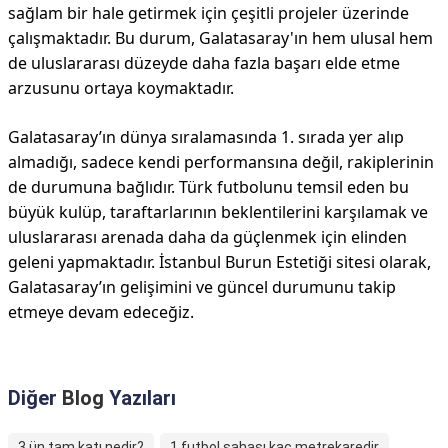
sağlam bir hale getirmek için çeşitli projeler üzerinde
çalışmaktadır. Bu durum, Galatasaray'ın hem ulusal hem
de uluslararası düzeyde daha fazla başarı elde etme
arzusunu ortaya koymaktadır.
Galatasaray’ın dünya sıralamasında 1. sırada yer alıp
almadığı, sadece kendi performansına değil, rakiplerinin
de durumuna bağlıdır. Türk futbolunu temsil eden bu
büyük kulüp, taraftarlarının beklentilerini karşılamak ve
uluslararası arenada daha da güçlenmek için elinden
geleni yapmaktadır. İstanbul Burun Estetiği sitesi olarak,
Galatasaray’ın gelişimini ve güncel durumunu takip
etmeye devam edeceğiz.
Diğer
Blog
Yazıları
3 ün tam katı nedir?
1 futbol sahası kaç metrekaredir