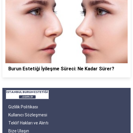
Burun Estetiği İyileşme Süreci: Ne Kadar Sürer?
Gizlilik Politikası
Kullanıcı Sözleşmesi
Teklif Hakları ve Alıntı
Bize Ulaşın