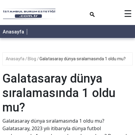
×
☰
Anasayfa
Anasayfa
Blog
Galatasaray dünya sıralamasında 1 oldu mu?
Galatasaray dünya
sıralamasında 1 oldu
mu?
Galatasaray dünya sıralamasında 1 oldu mu?
Galatasaray, 2023 yılı itibarıyla dünya futbol