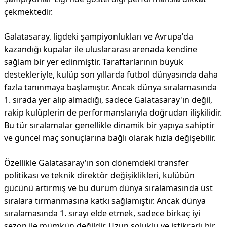
çekmektedir.
Galatasaray, ligdeki şampiyonlukları ve Avrupa'da
kazandığı kupalar ile uluslararası arenada kendine
sağlam bir yer edinmiştir. Taraftarlarının büyük
destekleriyle, kulüp son yıllarda futbol dünyasında daha
fazla tanınmaya başlamıştır. Ancak dünya sıralamasında
1. sırada yer alıp almadığı, sadece Galatasaray'ın değil,
rakip kulüplerin de performanslarıyla doğrudan ilişkilidir.
Bu tür sıralamalar genellikle dinamik bir yapıya sahiptir
ve güncel maç sonuçlarına bağlı olarak hızla değişebilir.
Özellikle Galatasaray'ın son dönemdeki transfer
politikası ve teknik direktör değişiklikleri, kulübün
gücünü artırmış ve bu durum dünya sıralamasında üst
sıralara tırmanmasına katkı sağlamıştır. Ancak dünya
sıralamasında 1. sırayı elde etmek, sadece birkaç iyi
sezon ile mümkün değildir. Uzun soluklu ve istikrarlı bir