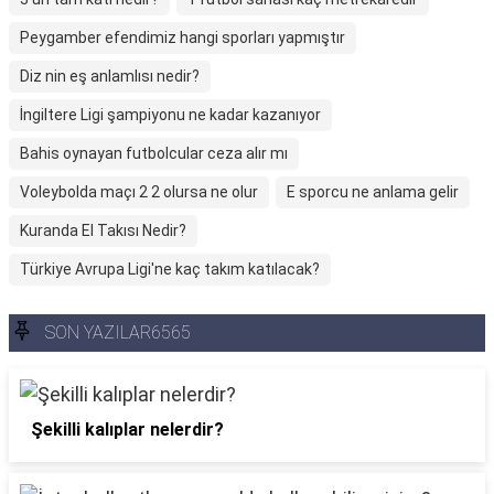
Peygamber efendimiz hangi sporları yapmıştır
Diz nin eş anlamlısı nedir?
İngiltere Ligi şampiyonu ne kadar kazanıyor
Bahis oynayan futbolcular ceza alır mı
Voleybolda maçı 2 2 olursa ne olur
E sporcu ne anlama gelir
Kuranda El Takısı Nedir?
Türkiye Avrupa Ligi'ne kaç takım katılacak?
SON YAZILAR6565
Şekilli kalıplar nelerdir?