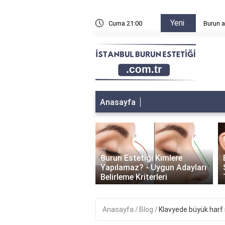
Yeni
n sonra sağa sola yatılır mı?
Cuma 21:00
Burun a
Anasayfa
‹
Burun Estetiği Kimlere
 Estetiği İyileşme
Yapılamaz? - Uygun Adayları
i: Ne Kadar Sürer?
Belirleme Kriterleri
Anasayfa
Blog
Klavyede büyük harf n