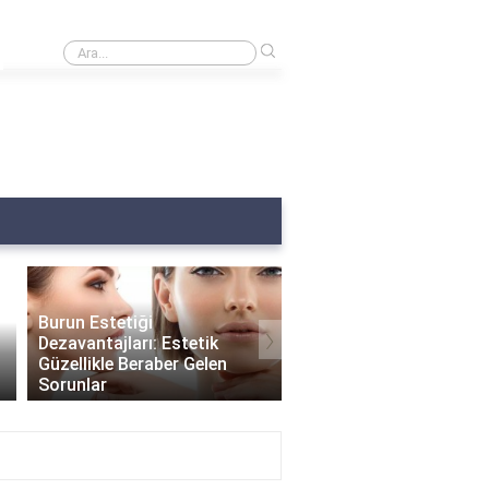
›
Burnumda et var ne yapmalıyım?
Burun Estetiği
›
Dezavantajları: Estetik
Güzellikle Beraber Gelen
Burun Estetiği Sonrası
Sorunlar
Delikleri Ne Zaman Küç