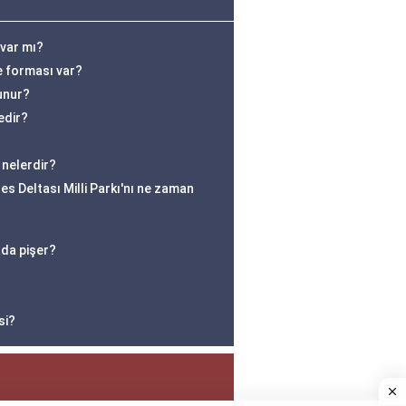
 var mı?
e forması var?
lunur?
edir?
 nelerdir?
s Deltası Milli Parkı'nı ne zaman
ada pişer?
si?