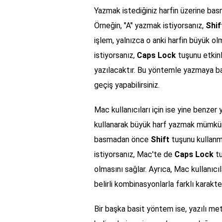
Yazmak istediğiniz harfin üzerine b
Örneğin, "A" yazmak istiyorsanız,
Shif
işlem, yalnızca o anki harfin büyük ol
istiyorsanız,
Caps Lock
tuşunu etkinl
yazılacaktır. Bu yöntemle yazmaya ba
geçiş yapabilirsiniz.
Mac kullanıcıları için ise yine benze
kullanarak büyük harf yazmak mümkünd
basmadan önce
Shift
tuşunu kullanma
istiyorsanız, Mac'te de
Caps Lock
tu
olmasını sağlar. Ayrıca, Mac kullanıcı
belirli kombinasyonlarla farklı karakte
Bir başka basit yöntem ise, yazılı m