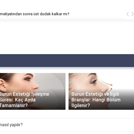
‹
meliyatından sonra üst dudak kalkar mı?
Burun Estetiği İyileşme
Burun Estetiği ve İlgili
Süresi: Kaç Ayda
Branşlar: Hangi Bölüm
Tamamlanır?
İlgilenir?
asıl yapılır?