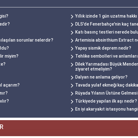
gisi?
Yıllık izinde 1 gün uzatma hakkı
edir?
DLS'de Fenerbahçe'nin kaç tan
Katı basınç testleri nerede bu
laşılan sorunlar nelerdir?
Artemisia absinthium Extract n
uldu?
Yapay sismik deprem nedir?
lir miyim?
Tehlike sembolleri ve anlamları
te?
Dilek Yarımadası Büyük Mendere
ziyaret etmeliyim?
Dalyan ne anlama geliyor?
ıl açarım?
Tavada yulaf ekmeği kaç dakik
nır?
Rüyada Yılanın Üstüne Gelmesi
ılır?
Türkiyede yapılan ilk aşı nedir?
En iyi akaryakıt istasyonu hangi
R