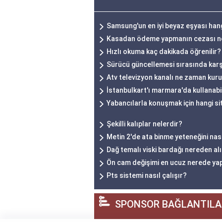
Samsung'un en iyi beyaz eşyası han
Kasadan ödeme yapmanın cezası n
Hızlı okuma kaç dakikada öğrenilir?
Sürücü güncellemesi sırasında karşı
Atv televizyon kanalı ne zaman kur
İstanbulkart'ı marmara'da kullanabi
Yabancılarla konuşmak için hangi si
Şekilli kalıplar nelerdir?
Metin 2'de ata binme yeteneğini nas
Dağ temalı viski bardağı nereden alı
Ön cam değişimi en ucuz nerede yap
Pts sistemi nasıl çalışır?
SPONSOR BAĞLANTILA