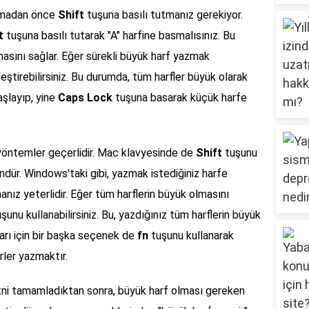
asmadan önce
Shift
tuşuna basılı tutmanız gerekiyor.
t
tuşuna basılı tutarak "A" harfine basmalısınız. Bu
masını sağlar. Eğer sürekli büyük harf yazmak
eştirebilirsiniz. Bu durumda, tüm harfler büyük olarak
şlayıp, yine
Caps Lock
tuşuna basarak küçük harfe
r yöntemler geçerlidir. Mac klavyesinde de
Shift
tuşunu
ür. Windows'taki gibi, yazmak istediğiniz harfe
nız yeterlidir. Eğer tüm harflerin büyük olmasını
şunu kullanabilirsiniz. Bu, yazdığınız tüm harflerin büyük
ları için bir başka seçenek de
fn
tuşunu kullanarak
rler yazmaktır.
etni tamamladıktan sonra, büyük harf olması gereken