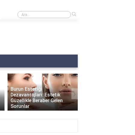
›
Burnumda et var ne yapmalıyım?
Burun Estetiği
›
Dezavantajları: Estetik
Güzellikle Beraber Gelen
Burun Estetiği Sonrası
Sorunlar
Delikleri Ne Zaman Küç