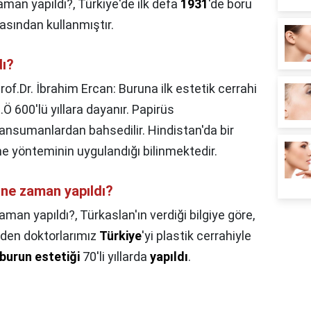
zaman yapıldı?,
Türkiye'de ilk defa
1931
'de boru
kasından kullanmıştır.
dı?
rof.Dr. İbrahim Ercan: Buruna ilk estetik cerrahi
.Ö 600'lü yıllara dayanır. Papirüs
 pansumanlardan bahsedilir. Hindistan'da bir
 yönteminin uygulandığı bilinmektedir.
i ne zaman yapıldı?
zaman yapıldı?,
Türkaslan'ın verdiği bilgiye göre,
iden doktorlarımız
Türkiye
'yi plastik cerrahiyle
 burun estetiği
70'li yıllarda
yapıldı
.