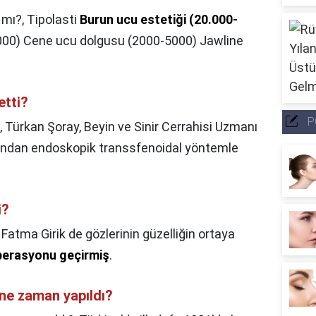
 mı?,
Tipolasti
Burun ucu estetiği (20.000-
00) Cene ucu dolgusu (2000-5000) Jawline
etti?
P
,
Türkan Şoray, Beyin ve Sinir Cerrahisi Uzmanı
ından endoskopik transsfenoidal yöntemle
i?
 Fatma Girik de gözlerinin güzelliğin ortaya
perasyonu geçirmiş
.
 ne zaman yapıldı?