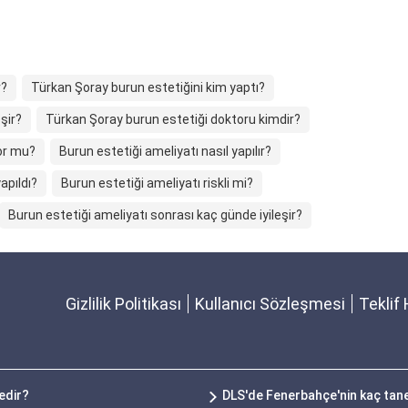
r?
Türkan Şoray burun estetiğini kim yaptı?
şir?
Türkan Şoray burun estetiği doktoru kimdir?
yor mu?
Burun estetiği ameliyatı nasıl yapılır?
apıldı?
Burun estetiği ameliyatı riskli mi?
Burun estetiği ameliyatı sonrası kaç günde iyileşir?
Gizlilik Politikası
Kullanıcı Sözleşmesi
Teklif 
edir?
DLS'de Fenerbahçe'nin kaç tan