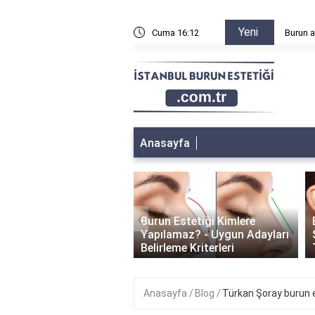
Yeni
n sonra sağa sola yatılır mı?
Cuma 16:12
Burun a
Anasayfa
‹
Burun Estetiği Kimlere
 Estetiği İyileşme
Yapılamaz? - Uygun Adayları
i: Ne Kadar Sürer?
Belirleme Kriterleri
Anasayfa
Blog
Türkan Şoray burun e