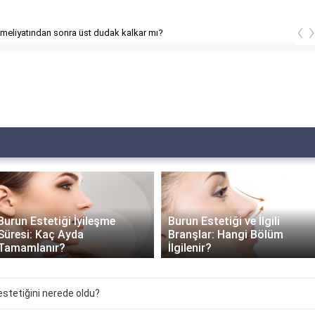
‹
meliyatından sonra üst dudak kalkar mı?
Burun Estetiği İyileşme
Burun Estetiği ve İlgili
Süresi: Kaç Ayda
Branşlar: Hangi Bölüm
Tamamlanır?
İlgilenir?
stetiğini nerede oldu?