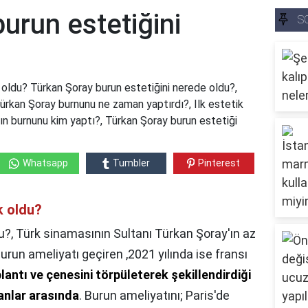
urun estetiğini
S
 oldu? Türkan Şoray burun estetiğini nerede oldu?,
ürkan Şoray burnunu ne zaman yaptırdı?, Ilk estetik
'ın burnunu kim yaptı?, Türkan Şoray burun estetiği
Whatsapp
Tumbler
Pinterest
k oldu?
u?,
Türk sinamasının Sultanı Türkan Şoray'ın az
burun ameliyatı geçiren ,2021 yılında ise fransı
antı ve çenesini törpületerek şekillendirdiği
anlar arasında
. Burun ameliyatını; Paris'de