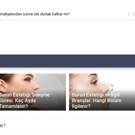
‹
meliyatından sonra üst dudak kalkar mı?
Burun Estetiği İyileşme
Burun Estetiği ve İlgili
Süresi: Kaç Ayda
Branşlar: Hangi Bölüm
Tamamlanır?
İlgilenir?
ir?