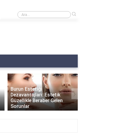
›
Burnumda et var ne yapmalıyım?
Burun Estetiği
›
Dezavantajları: Estetik
Güzellikle Beraber Gelen
Burun Estetiği Sonrası
Sorunlar
Delikleri Ne Zaman Küç