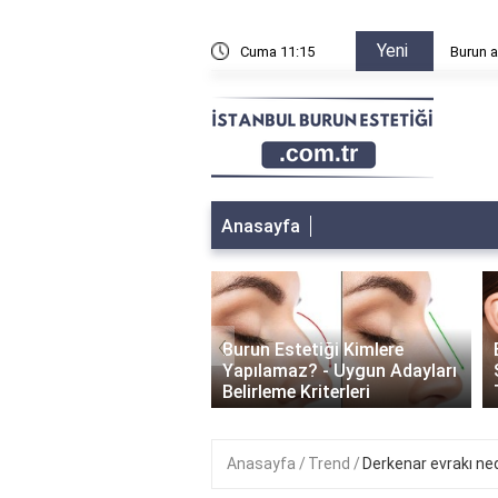
Yeni
n sonra sağa sola yatılır mı?
Cuma 11:15
Burun a
Anasayfa
‹
Burun Estetiği Kimlere
 Estetiği İyileşme
Yapılamaz? - Uygun Adayları
i: Ne Kadar Sürer?
Belirleme Kriterleri
Anasayfa
Trend
Derkenar evrakı ned