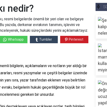
ı nedir?
S
ı, resmi belgelerde önemli bir yeri olan ve belgeye
 Bu yazıda, derkenar evrakının tanımını, işlevini ve
 inceleyerek, hukuki süreçlerdeki yerini açıklamaktayız.
Whatsapp
Tumbler
Pinterest
mli bilgilerin, açıklamaların ve notların yer aldığı bir
rarları, resmi yazışmalar ve çeşitli belgeler üzerinde
in yanı sıra, yazar tarafından eklenen veya belirtilen
r evrakı, belgelerin hukuki geçerliliğinde büyük bir rol
incelenmesi gereken bir unsurdur.
ğini destekleyen veya açıklayan notlar, tarih bilgileri,