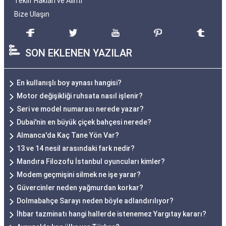
Teklif Hakları ve Alıntı
Bize Ulaşın
SON EKLENEN YAZILAR
En kullanışlı boy aynası hangisi?
Motor değişikliği ruhsata nasıl işlenir?
Seri ve model numarası nerede yazar?
Dubai'nin en büyük çiçek bahçesi nerede?
Almanca'da Kaç Tane Yön Var?
13 ve 14 nesil arasındaki fark nedir?
Mandıra Filozofu İstanbul oyuncuları kimler?
Modem geçmişini silmek ne işe yarar?
Güvercinler neden yağmurdan korkar?
Dolmabahçe Sarayı neden böyle adlandırılıyor?
İhbar tazminatı hangi hallerde istenemez Yargıtay kararı?