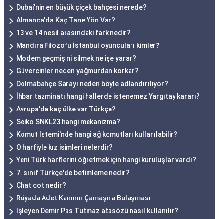
Dubai'nin en büyük çiçek bahçesi nerede?
Almanca'da Kaç Tane Yön Var?
13 ve 14 nesil arasındaki fark nedir?
Mandıra Filozofu İstanbul oyuncuları kimler?
Modem geçmişini silmek ne işe yarar?
Güvercinler neden yağmurdan korkar?
Dolmabahçe Sarayı neden böyle adlandırılıyor?
İhbar tazminatı hangi hallerde istenemez Yargıtay kararı?
Avrupa'da kaç ülke var Türkçe?
Seiko SNKL23 hangi mekanizma?
Komut İstemi'nde hangi ağ komutları kullanılabilir?
O harfiyle kız isimleri nelerdir?
Yeni Türk harflerini öğretmek için hangi kuruluşlar vardı?
7. sınıf Türkçe'de betimleme nedir?
Chat cot nedir?
Rüyada Adet Kanının Çamaşıra Bulaşması
İşleyen Demir Pas Tutmaz atasözü nasıl kullanılır?