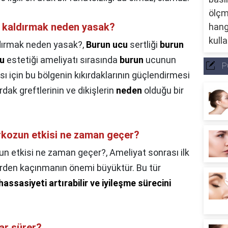
r kaldırmak neden yasak?
ldırmak neden yasak?,
Burun ucu
sertliği
burun
u
estetiği ameliyatı sırasında
burun
ucunun
P
ı için bu bölgenin kıkırdaklarının güçlendirmesi
rdak greftlerinin ve dikişlerin
neden
olduğu bir
rkozun etkisi ne zaman geçer?
un etkisi ne zaman geçer?,
Ameliyat sonrası ilk
elerden kaçınmanın önemi büyüktür. Bu tür
assasiyeti artırabilir ve iyileşme sürecini
ar sürer?