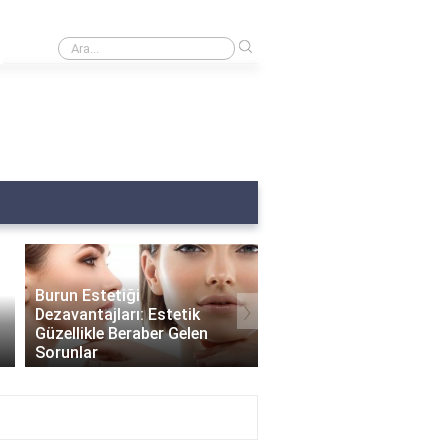
›
Burnumda et var ne yapmalıyım?
Burun Estetiği
›
Dezavantajları: Estetik
Güzellikle Beraber Gelen
Burun Estetiği Sonrası
Sorunlar
Delikleri Ne Zaman Küç