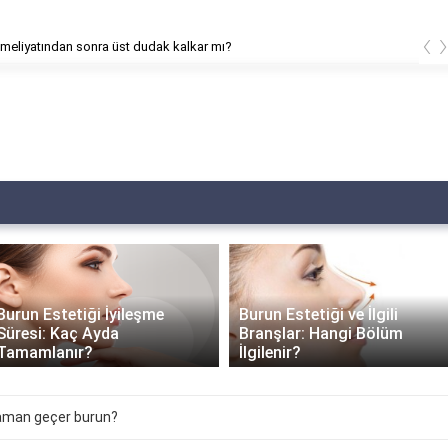
‹
meliyatından sonra üst dudak kalkar mı?
Burun Estetiği İyileşme
Burun Estetiği ve İlgili
Süresi: Kaç Ayda
Branşlar: Hangi Bölüm
Tamamlanır?
İlgilenir?
zaman geçer burun?