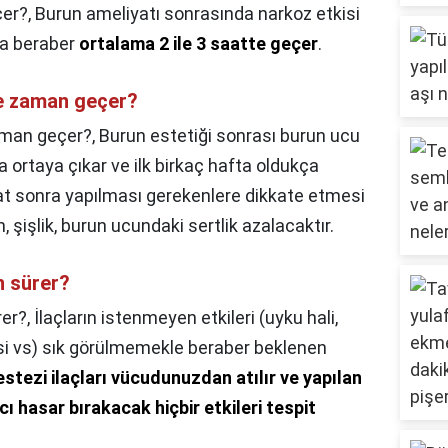
çer?,
Burun ameliyatı sonrasında narkoz etkisi
la beraber
ortalama 2 ile 3 saatte geçer
.
e zaman geçer?
aman geçer?,
Burun estetiği sonrası burun ucu
 ortaya çıkar ve ilk birkaç hafta oldukça
iyat sonra yapılması gerekenlere dikkate etmesi
 şişlik, burun ucundaki sertlik azalacaktır.
n sürer?
rer?,
İlaçların istenmeyen etkileri (uyku hali,
i vs) sık görülmemekle beraber beklenen
stezi ilaçları vücudunuzdan atılır ve yapılan
 hasar bırakacak hiçbir etkileri tespit