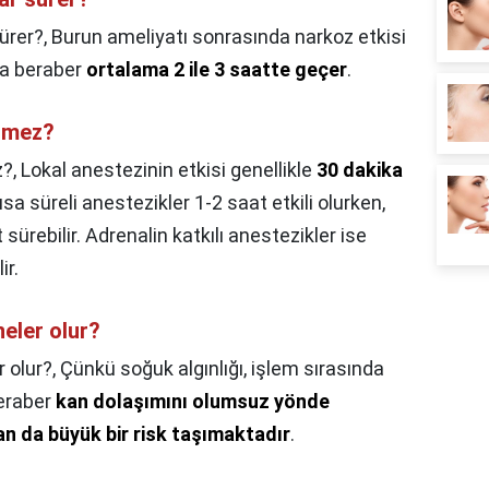
ürer?,
Burun ameliyatı sonrasında narkoz etkisi
la beraber
ortalama 2 ile 3 saatte geçer
.
ilmez?
z?,
Lokal anestezinin etkisi genellikle
30 dakika
ısa süreli anestezikler 1-2 saat etkili olurken,
sürebilir. Adrenalin katkılı anestezikler ise
ir.
eler olur?
 olur?,
Çünkü soğuk algınlığı, işlem sırasında
beraber
kan dolaşımını olumsuz yönde
an da büyük bir risk taşımaktadır
.