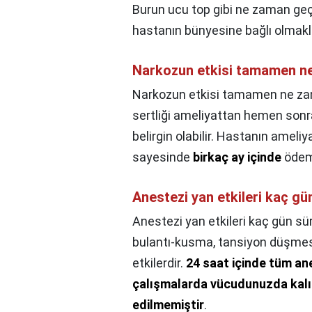
Burun ucu top gibi ne zaman ge
hastanın bünyesine bağlı olmak
Narkozun etkisi tamamen n
Narkozun etkisi tamamen ne z
sertliği ameliyattan hemen sonra
belirgin olabilir. Hastanın amel
sayesinde
birkaç ay içinde
ödem,
Anestezi yan etkileri kaç gü
Anestezi yan etkileri kaç gün sü
bulantı-kusma, tansiyon düşmes
etkilerdir.
24 saat içinde tüm ane
çalışmalarda vücudunuzda kalıcı
edilmemiştir
.