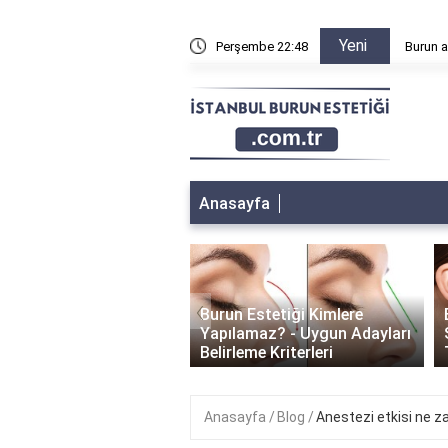
Yeni
n sonra sağa sola yatılır mı?
Perşembe 22:48
Burun a
Anasayfa
‹
Burun Estetiği Kimlere
 Estetiği İyileşme
Yapılamaz? - Uygun Adayları
i: Ne Kadar Sürer?
Belirleme Kriterleri
Anasayfa
Blog
Anestezi etkisi ne 