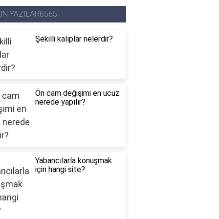
ON YAZILAR6565
Şekilli kalıplar nelerdir?
Ön cam değişimi en ucuz
nerede yapılır?
Yabancılarla konuşmak
için hangi site?