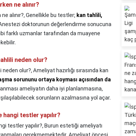
ken ne alınır?
ne alınır?,
Genellikle bu testler;
kan tahlili,
 Anestezi doktorunun değerlendirme sonucuna
gibi farklı uzmanlar tarafından da muayene
kebilir.
ahlili neden olur?
i neden olur?,
Ameliyat hazırlığı sırasında kan
laşma sorununu ortaya koyması açısından da
anması ameliyatın daha iyi planlanmasına,
şılaşılabilecek sorunların azalmasına yol açar.
hangi testler yapılır?
i testler yapılır?,
Burun estetiği ameliyatı
ık yapmaları gerekmemektedir. Ameliyat öncesi