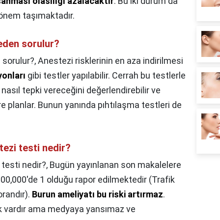
anması olasılığı azalacaktır
. Bu iki durum da
e önem taşımaktadır.
eden sorulur?
 sorulur?,
Anestezi risklerinin en aza indirilmesi
yonları
gibi testler yapılabilir. Cerrah bu testlerle
sıl tepki vereceğini değerlendirebilir ve
 planlar. Bunun yanında pıhtılaşma testleri de
ezi testi nedir?
testi nedir?,
Bugün yayınlanan son makalelere
00,000'de 1 olduğu rapor edilmektedir (Trafik
orandır).
Burun ameliyatı bu riski artırmaz
.
sk vardır ama medyaya yansımaz ve