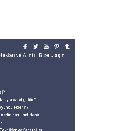
Hakları ve Alıntı
Bize Ulaşın
si?
rıyla nasıl gidilir?
oyuncu eklenir?
edir, nasıl belirlenir
r?
eknikler ve Stratejiler