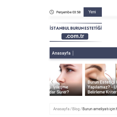
Yeni
n sonra sağa sola yatılır mı?
Perşembe 03:58
Burun a
Anasayfa
‹
Burun Estetiği Kimlere
 Estetiği İyileşme
Yapılamaz? - Uygun Adayları
i: Ne Kadar Sürer?
Belirleme Kriterleri
Anasayfa
Blog
Burun ameliyatı için h