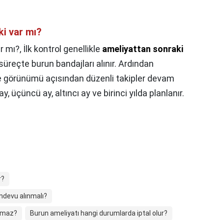
ki var mı?
r mı?,
İlk kontrol genellikle
ameliyattan sonraki
 süreçte burun bandajları alınır. Ardından
ve görünümü açısından düzenli takipler devam
ay, üçüncü ay, altıncı ay ve birinci yılda planlanır.
r?
ndevu alınmalı?
ılmaz?
Burun ameliyatı hangi durumlarda iptal olur?