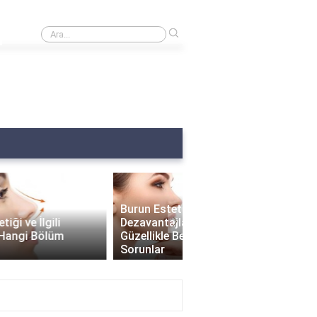
›
Burnumda et var ne yapmalıyım?
Burun Estetiği
›
Dezavantajları: Estetik
Güzellikle Beraber Gelen
Burun Estetiği Sonrası
Sorunlar
Delikleri Ne Zaman Küç