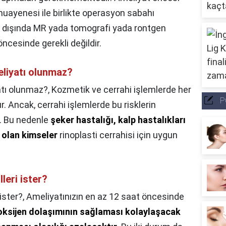
muayenesi ile birlikte operasyon sabahı
 dışında MR yada tomografi yada rontgen
öncesinde gerekli değildir.
liyatı olunmaz?
tı olunmaz?,
Kozmetik ve cerrahi işlemlerde her
P
. Ancak, cerrahi işlemlerde bu risklerin
r. Bu nedenle
şeker hastalığı, kalp hastalıkları
 olan kimseler
rinoplasti cerrahisi için uygun
leri ister?
ister?,
Ameliyatınızın en az 12 saat öncesinde
oksijen dolaşımının sağlaması kolaylaşacak