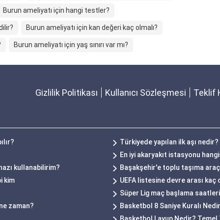
Burun ameliyatı için hangi testler?
ilir?
Burun ameliyatı için kan değeri kaç olmalı?
?
Burun ameliyatı için yaş sınırı var mı?
Gizlilik Politikası
Kullanıcı Sözleşmesi
Teklif 
ılır?
Türkiyede yapılan ilk aşı nedir?
En iyi akaryakıt istasyonu hangi
hazı kullanabilirim?
Başakşehir'e toplu taşıma araçla
i kim
UEFA listesine devre arası kaç 
Süper Lig maç başlama saatleri n
ı ne zaman?
Basketbol 8 Saniye Kuralı Nedi
Basketbol Layup Nedir? Temel T