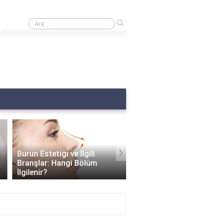
›
Burnumda et var ne yapmalıyım?
Burun Estetiği
›
Dezavantajları: Estetik
Güzellikle Beraber Gelen
Burun Estetiği Sonrası
Sorunlar
Delikleri Ne Zaman Küç