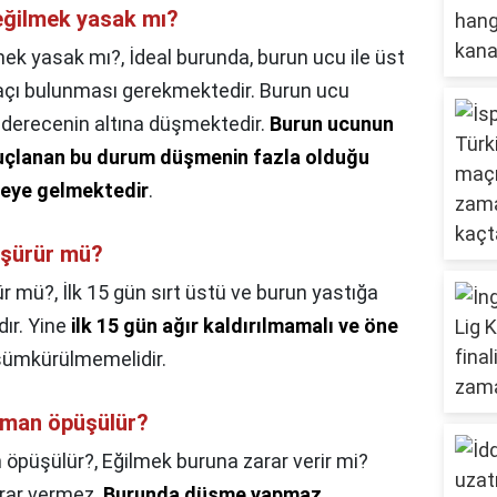
eğilmek yasak mı?
mek yasak mı?,
İdeal burunda, burun ucu ile üst
 açı bulunması gerekmektedir. Burun ucu
 derecenin altına düşmektedir.
Burun ucunun
uçlanan bu durum düşmenin fazla olduğu
yeye gelmektedir
.
üşürür mü?
ür mü?,
İlk 15 gün sırt üstü ve burun yastığa
ır. Yine
ilk 15 gün ağır kaldırılmamalı ve öne
sümkürülmemelidir.
zaman öpüşülür?
n öpüşülür?,
Eğilmek buruna zarar verir mi?
rar vermez.
Burunda düşme yapmaz
.