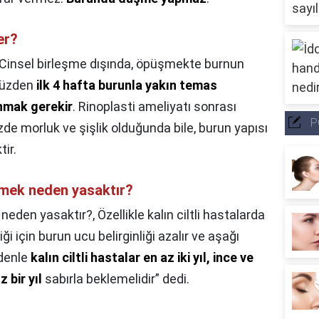
er?
Cinsel birleşme dışında, öpüşmekte burnun
 yüzden
ilk 4 hafta burunla yakın temas
nmak gerekir
. Rinoplasti ameliyatı sonrası
P
zde morluk ve şişlik olduğunda bile, burun yapısı
ir.
lmek neden yasaktır?
 neden yasaktır?,
Özellikle kalın ciltli hastalarda
 için burun ucu belirginliği azalır ve aşağı
edenle
kalın ciltli hastalar en az iki yıl, ince ve
 bir yıl
sabırla beklemelidir” dedi.