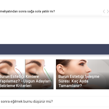
‹
meliyatından sonra üst dudak kalkar mı?
Burun Estetiği İyileşme
Burun Estetiği ve İlgili
Süresi: Kaç Ayda
Branşlar: Hangi Bölüm
Tamamlanır?
İlgilenir?
 sonra eğilmek burnu düşürür mü?