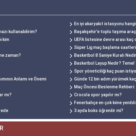
En iyi akaryakıt istasyonu hangi
hazı kullanabilirim?
Başakşehir'e toplu taşıma araçla
i kim
UEFA listesine devre arası kaç 
Süper Lig maç başlama saatleri n
ı ne zaman?
Basketbol 8 Saniye Kuralı Nedi
Basketbol Layup Nedir? Temel T
Spor yöneticiliği kaç puan istiy
nımının Anlamı ve Önemi
Günde 12 bin adım yürümek kaç 
Maç Öncesi Beslenme Rehberi: E
ar mı?
Crocsla spor yapılır mı?
Fenerbahçe en çok kime yenildi
erede
3 ayda boks öğrenilir mi?
R