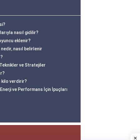
si?
rıyla nasıl gidilir?
oyuncu eklenir?
edir, nasıl belirlenir
r?
eknikler ve Stratejiler
or?
kilo verdirir?
nerji ve Performans İçin İpuçları