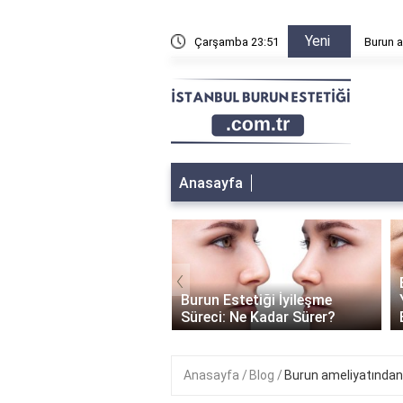
Yeni
n sonra sağa sola yatılır mı?
Çarşamba 23:51
Burun a
Anasayfa
‹
Burun Estetiği Kimlere
 Estetiği İyileşme
Yapılamaz? - Uygun Adayları
i: Ne Kadar Sürer?
Belirleme Kriterleri
Anasayfa
Blog
Burun ameliyatından