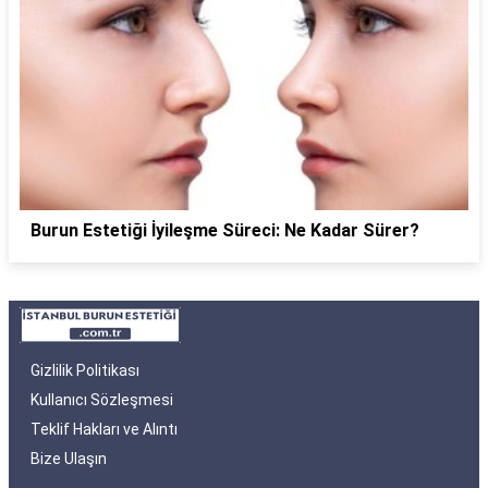
Burun Estetiği İyileşme Süreci: Ne Kadar Sürer?
Gizlilik Politikası
Kullanıcı Sözleşmesi
Teklif Hakları ve Alıntı
Bize Ulaşın