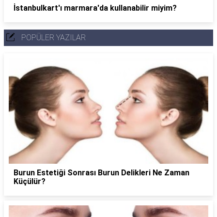
İstanbulkart'ı marmara'da kullanabilir miyim?
POPÜLER YAZILAR
Burun Estetiği Sonrası Burun Delikleri Ne Zaman
Küçülür?