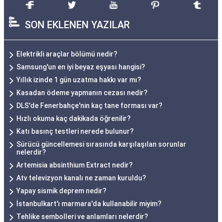
SON EKLENEN YAZILAR
Elektrikli araçlar bölümü nedir?
Samsung'un en iyi beyaz eşyası hangisi?
Yıllık izinde 1 gün uzatma hakkı var mı?
Kasadan ödeme yapmanın cezası nedir?
DLS'de Fenerbahçe'nin kaç tane forması var?
Hızlı okuma kaç dakikada öğrenilir?
Katı basınç testleri nerede bulunur?
Sürücü güncellemesi sırasında karşılaşılan sorunlar
nelerdir?
Artemisia absinthium Extract nedir?
Atv televizyon kanalı ne zaman kuruldu?
Yapay sismik deprem nedir?
İstanbulkart'ı marmara'da kullanabilir miyim?
Tehlike sembolleri ve anlamları nelerdir?