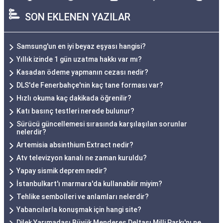
SON EKLENEN YAZILAR
Samsung'un en iyi beyaz eşyası hangisi?
Yıllık izinde 1 gün uzatma hakkı var mı?
Kasadan ödeme yapmanın cezası nedir?
DLS'de Fenerbahçe'nin kaç tane forması var?
Hızlı okuma kaç dakikada öğrenilir?
Katı basınç testleri nerede bulunur?
Sürücü güncellemesi sırasında karşılaşılan sorunlar
nelerdir?
Artemisia absinthium Extract nedir?
Atv televizyon kanalı ne zaman kuruldu?
Yapay sismik deprem nedir?
İstanbulkart'ı marmara'da kullanabilir miyim?
Tehlike sembolleri ve anlamları nelerdir?
Yabancılarla konuşmak için hangi site?
Dilek Yarımadası Büyük Menderes Deltası Milli Parkı'nı ne