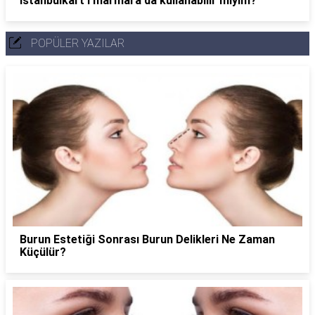
İstanbulkart'ı marmara'da kullanabilir miyim?
POPÜLER YAZILAR
Burun Estetiği Sonrası Burun Delikleri Ne Zaman
Küçülür?