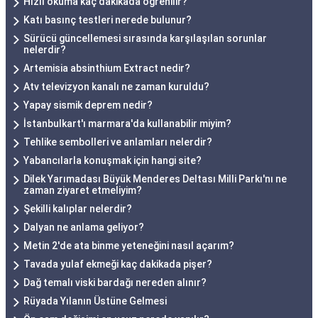
Hızlı okuma kaç dakikada öğrenilir?
Katı basınç testleri nerede bulunur?
Sürücü güncellemesi sırasında karşılaşılan sorunlar
nelerdir?
Artemisia absinthium Extract nedir?
Atv televizyon kanalı ne zaman kuruldu?
Yapay sismik deprem nedir?
İstanbulkart'ı marmara'da kullanabilir miyim?
Tehlike sembolleri ve anlamları nelerdir?
Yabancılarla konuşmak için hangi site?
Dilek Yarımadası Büyük Menderes Deltası Milli Parkı'nı ne
zaman ziyaret etmeliyim?
Şekilli kalıplar nelerdir?
Dalyan ne anlama geliyor?
Metin 2'de ata binme yeteneğini nasıl açarım?
Tavada yulaf ekmeği kaç dakikada pişer?
Dağ temalı viski bardağı nereden alınır?
Rüyada Yılanın Üstüne Gelmesi