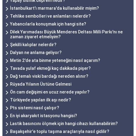
Yapay sismik deprem nedir?
İstanbulkart'ı marmara'da kullanabilir miyim?
Tehlike sembolleri ve anlamları nelerdir?
Yabancılarla konuşmak için hangi site?
Dilek Yarımadası Büyük Menderes Deltası Milli Parkı'nı ne
zaman ziyaret etmeliyim?
Şekilli kalıplar nelerdir?
Dalyan ne anlama geliyor?
Metin 2'de ata binme yeteneğini nasıl açarım?
Tavada yulaf ekmeği kaç dakikada pişer?
Dağ temalı viski bardağı nereden alınır?
Rüyada Yılanın Üstüne Gelmesi
Ön cam değişimi en ucuz nerede yapılır?
Türkiyede yapılan ilk aşı nedir?
Pts sistemi nasıl çalışır?
En iyi akaryakıt istasyonu hangisi?
Lastik basıncını ölçmek için hangi cihazı kullanabilirim?
Başakşehir'e toplu taşıma araçlarıyla nasıl gidilir?