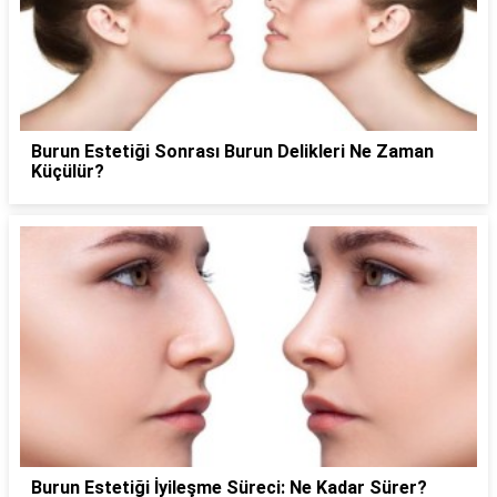
Burun Estetiği Sonrası Burun Delikleri Ne Zaman
Küçülür?
Burun Estetiği İyileşme Süreci: Ne Kadar Sürer?