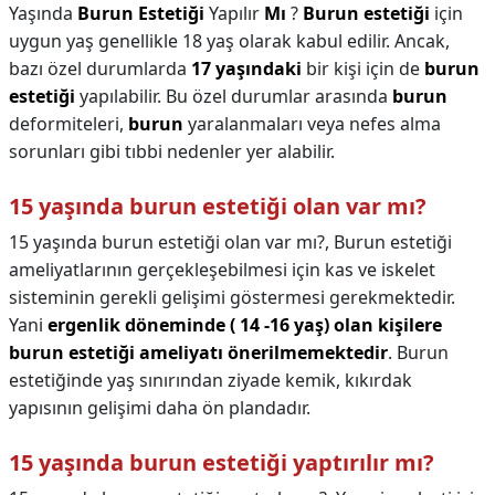
Yaşında
Burun Estetiği
Yapılır
Mı
?
Burun estetiği
için
uygun yaş genellikle 18 yaş olarak kabul edilir. Ancak,
bazı özel durumlarda
17 yaşındaki
bir kişi için de
burun
estetiği
yapılabilir. Bu özel durumlar arasında
burun
deformiteleri,
burun
yaralanmaları veya nefes alma
sorunları gibi tıbbi nedenler yer alabilir.
15 yaşında burun estetiği olan var mı?
15 yaşında burun estetiği olan var mı?,
Burun estetiği
ameliyatlarının gerçekleşebilmesi için kas ve iskelet
sisteminin gerekli gelişimi göstermesi gerekmektedir.
Yani
ergenlik döneminde ( 14 -16 yaş) olan kişilere
burun estetiği ameliyatı önerilmemektedir
. Burun
estetiğinde yaş sınırından ziyade kemik, kıkırdak
yapısının gelişimi daha ön plandadır.
15 yaşında burun estetiği yaptırılır mı?