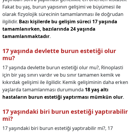
Fakat bu yaş, burun yapısının gelişimi ve büyümesi ile
olarak fizyolojik sürecinin tamamlanması ile doğrudan
ilgilidir.
Bazı kişilerde bu gelişim süreci 17 yaşında
tamamlanırken, bazılarında 24 yaşında
tamamlanmaktadır
.
17 yaşında devlette burun estetiği olur
mu?
17 yaşında devlette burun estetiği olur mu?,
Rinoplasti
için bir yaş sınırı vardır ve bu sınır tamamen kemik ve
kıkırdak gelişimi ile ilgilidir. Kemik gelişiminin daha erken
yaşlarda tamamlanması durumunda
18 yaş altı
hastaların burun estetiği yaptırması mümkün olur
.
17 yaşındaki biri burun estetiği yaptırabilir
mi?
17 yaşındaki biri burun estetiği yaptırabilir mi?,
17