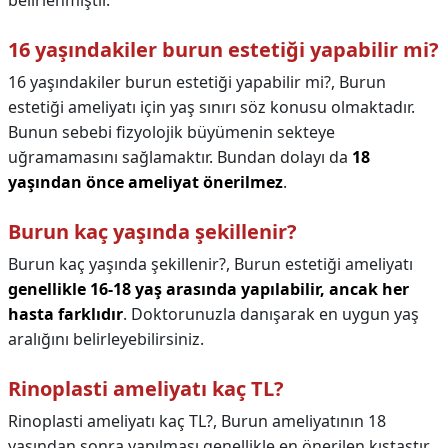
belirlenmiştir.
16 yaşındakiler burun estetiği yapabilir mi?
16 yaşındakiler burun estetiği yapabilir mi?,
Burun
estetiği ameliyatı için yaş sınırı söz konusu olmaktadır.
Bunun sebebi fizyolojik büyümenin sekteye
uğramamasını sağlamaktır. Bundan dolayı da
18
yaşından önce ameliyat önerilmez
.
Burun kaç yaşında şekillenir?
Burun kaç yaşında şekillenir?,
Burun estetiği ameliyatı
genellikle 16-18 yaş arasında yapılabilir, ancak her
hasta farklıdır
. Doktorunuzla danışarak en uygun yaş
aralığını belirleyebilirsiniz.
Rinoplasti ameliyatı kaç TL?
Rinoplasti ameliyatı kaç TL?,
Burun ameliyatının 18
yaşından sonra yapılması genellikle en önerilen kıstastır.