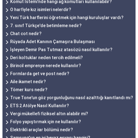
Komut İstemi'nde hangi ağ komutları kullanılabilir?
O harfiyle kız isimleri nelerdir?
Yeni Türk harflerini öğretmek için hangi kuruluşlar vardı?
7. sınıf Türkçe'de betimleme nedir?
Chat cot nedir?
Rüyada Adet Kanının Çamaşıra Bulaşması
İşleyen Demir Pas Tutmaz atasözü nasıl kullanılır?
Deri koltuklar neden tercih edilmeli?
Birincil emprenye nerede kullanılır?
Formlarda get ve post nedir?
Aile ikamet nedir?
Tömer kurs nedir?
True Tone'un göz yorgunluğunu nasıl azalttığı kanıtlandı mı?
ETS 2 Atölye Nasıl Kullanılır?
Vergi mükellefi fiziksel altın alabilir mi?
Folyo yapıştırmak için ne kullanılır?
Elektrikli araçlar bölümü nedir?
Samsung'un en iyi beyaz eşyası hangisi?